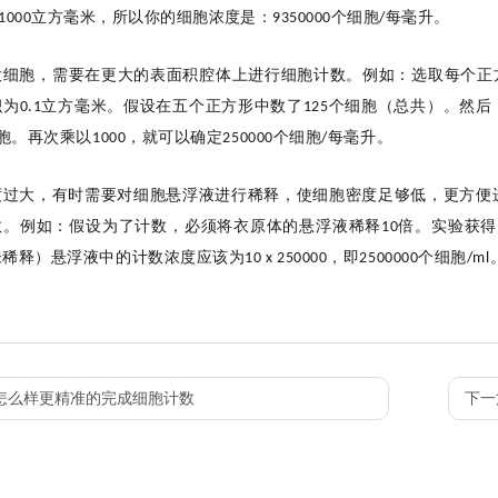
立方毫米，所以你的
细胞浓度是：
个细胞
每毫升。
1000
9350000
/
大
细胞，需要在更大的表面积
腔体
上进行
细胞
计数。例如
：选取
每个正
积为
立方毫米。假设在五个正方形中数了
个细胞（总共）。然后
0.1
125
胞。再次乘以
，
就可以确定
个细胞
每毫升
。
1000
250000
/
度过大，
有时需要
对细胞悬浮液进行
稀释，使细胞密度足够低，
更方便
数。例如
：
假设为了计数，必须将衣原体的悬浮液稀释
倍。
实验
获得
10
未稀释）悬浮液中的计数
浓度应该
为
，即
个细胞
10 x 250000
2500000
/ml
怎么样更精准的完成细胞计数
下一篇