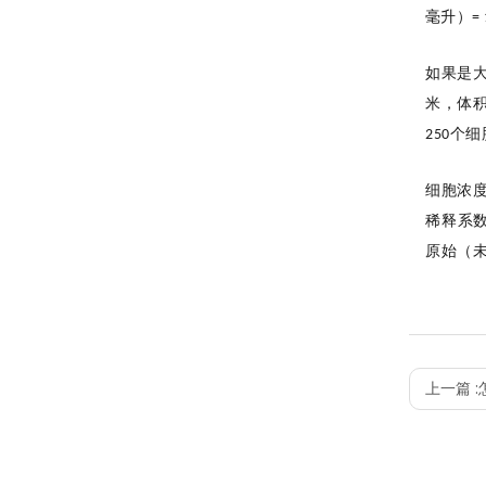
毫升）
=
如果是
米，体
个细
250
细胞浓
稀释系
原始（
上一篇 :