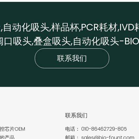
自动化吸头,样品杯,PCR耗材,IVD
阔口吸头,叠盒吸头,自动化吸头-BI
联系我们
司
联系我们
控芯片OEM
电话：
010-86462729-805
的产品
邮箱：
sales@bio-fount.com