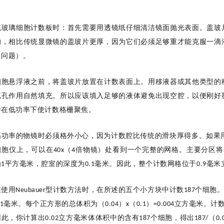
统玻璃细胞计数板时：首先需要
用透镜纸仔细清洁镜面抛光表面。盖玻
的，
相
比传统显微镜的盖玻片更厚，因为它们必须足够重才能克服一滴
力问题）
。
细胞悬浮液之前，将盖玻片放置在计数表面上。用
移液器
或其他类型的
流孔
作用
自然
填充。
所以应该填入
足够的液体
避免出现空腔
，以便刚好
并在低功率下使计数格栅聚焦。
高功率的物镜时必须格外小心，因为计数
腔
比传统的滑块厚得多。如果
细胞仪上，可以在
（
倍物镜）处看到一个完整的网格。主要分区将
40x
4
为
平方毫米，腔室的深度为
毫米。因此，整个计数网格位于
毫米
1
0.1
0.9
在
使用
型
计数方法
时，
在所述的五个小方块中计数
个
细胞
Neubauer
187
毫米。每个正方形的总体积为（
）
（
）
立方毫米。
计
.1
0.04
x
0.1
=0.004
因此，你计算出
立方毫米体体积中的
含有
个
细胞
，得出
（
0.02
187
187/
0.