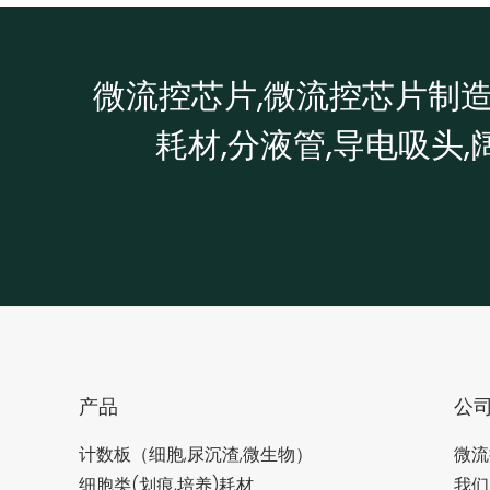
微流控芯片,微流控芯片制造,
耗材,分液管,导电吸头,
产品
公
计数板（细胞,尿沉渣,微生物）
微流
细胞类(划痕,培养)耗材
我们