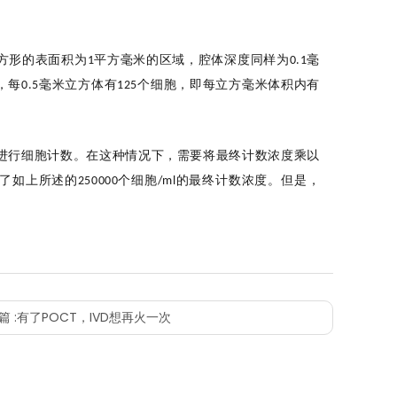
方形的表面积为
平方毫米
的区域
，
腔体
深度
同样
为
毫
1
0.1
，每
毫米立方体有
个细胞，即每立方毫米
体积内
有
0.5
125
进行细胞
计数。在这种情况下，需要将最终计数
浓度
乘以
了如上所述的
个细胞
的最终计数
浓度
。
但是
，
250000
/ml
。
 :
有了POCT，IVD想再火一次