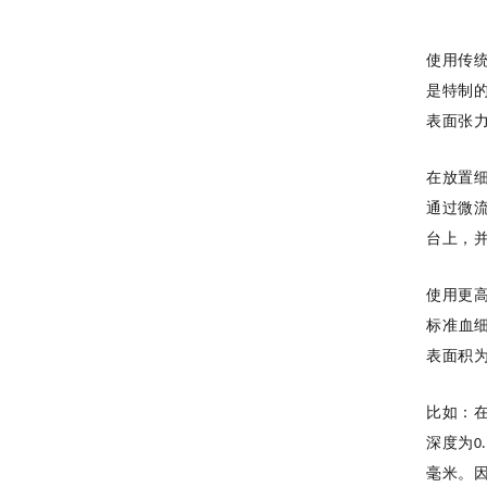
使用传
是特制
表面张
在放置
通过
微
台上，
使用更
标准血
表面积
比如：
深度为
0
毫米
。