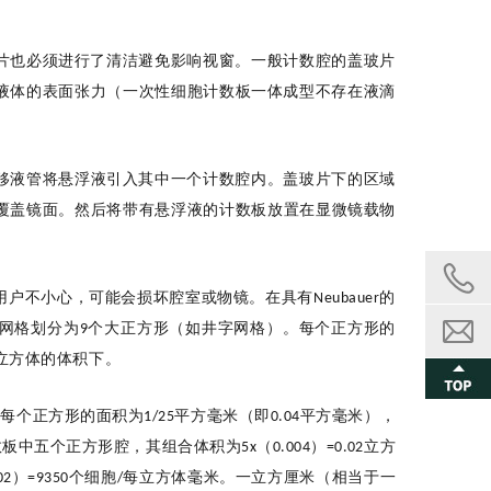
片也
必须
进行了清洁
避免影响视窗
。
一般
计数
腔
的盖玻片
液体的表面张力
（一次性细胞计数板一体成型不存在液滴
移液管将悬浮液引入其中一个
计数腔内
。盖玻片下的区域
覆盖镜面。然后将
带有悬浮液的
计数
板
放置在显微镜载物
用户不小心，可能会损坏腔室或物镜。在具有
的
Neubauer
网格划分为
个大正方形（如井字网格）。每个正方形的
9
立方体的体积下。
。每个正方形的面积为
平方毫米（即
平方毫米），
1/25
0.04
数板中
五个正方形
腔
，其组合体积为
（
）
立方
5x
0.004
=0.02
）
个细胞
每立方体毫米。一立方厘米（相当于一
02
=935
0
/