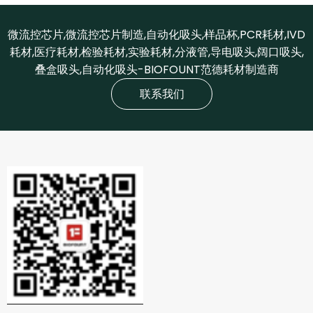
微流控芯片,微流控芯片制造,自动化吸头,样品杯,PCR耗材,IVD
耗材,医疗耗材,检验耗材,实验耗材,分液管,导电吸头,阔口吸头,
叠盒吸头,自动化吸头-BIOFOUNT范德耗材制造商
联系我们