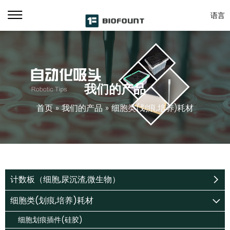
语言
我们的产品
首页
»
我们的产品
»
细胞类(划痕,培养)耗材
计数板（细胞,尿沉渣,微生物）
细胞类(划痕,培养)耗材
细胞划痕插件(硅胶)