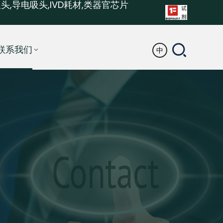
头,导电吸头,IVD耗材,类器官芯片
联系我们
中