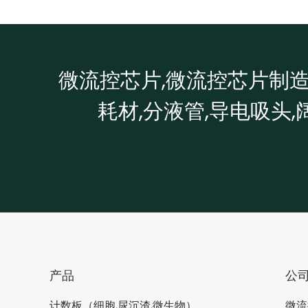
微流控芯片,微流控芯片制造,
耗材,分液管,导电吸头,
产品
公
计数板（细胞,尿沉渣,微生物）
微流