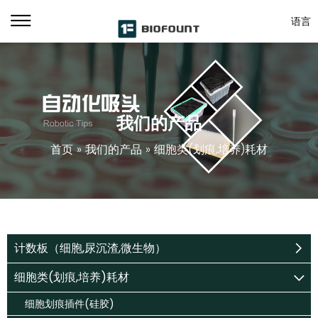
语言
我们的产品
首页
»
我们的产品
»
细胞类(划痕,培养)耗材
计数板（细胞,尿沉渣,微生物）
细胞类(划痕,培养)耗材
细胞划痕插件(硅胶)