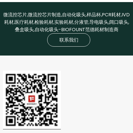
微流控芯片,微流控芯片制造,自动化吸头,样品杯,PCR耗材,IVD
耗材,医疗耗材,检验耗材,实验耗材,分液管,导电吸头,阔口吸头,
叠盒吸头,自动化吸头-BIOFOUNT范德耗材制造商
联系我们