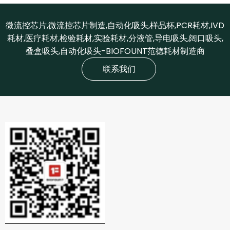
微流控芯片,微流控芯片制造,自动化吸头,样品杯,PCR耗材,IVD
耗材,医疗耗材,检验耗材,实验耗材,分液管,导电吸头,阔口吸头,
叠盒吸头,自动化吸头-BIOFOUNT范德耗材制造商
联系我们