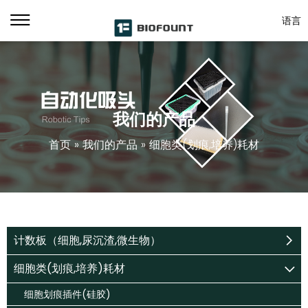
语言
我们的产品
首页
»
我们的产品
»
细胞类(划痕,培养)耗材
计数板（细胞,尿沉渣,微生物）
细胞类(划痕,培养)耗材
细胞划痕插件(硅胶)