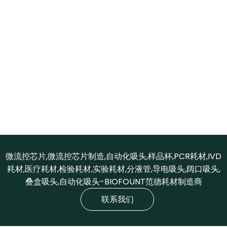
微流控芯片,微流控芯片制造,自动化吸头,样品杯,PCR耗材,IVD
耗材,医疗耗材,检验耗材,实验耗材,分液管,导电吸头,阔口吸头,
叠盒吸头,自动化吸头-BIOFOUNT范德耗材制造商
联系我们