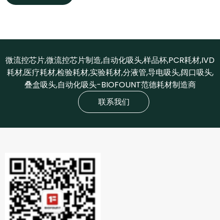
微流控芯片,微流控芯片制造,自动化吸头,样品杯,PCR耗材,IVD
耗材,医疗耗材,检验耗材,实验耗材,分液管,导电吸头,阔口吸头,
叠盒吸头,自动化吸头-BIOFOUNT范德耗材制造商
联系我们