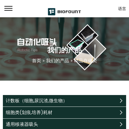
语言
我们的产品
首页
»
我们的产品
»
样品存储类
计数板（细胞,尿沉渣,微生物）
细胞类(划痕,培养)耗材
通用移液器吸头