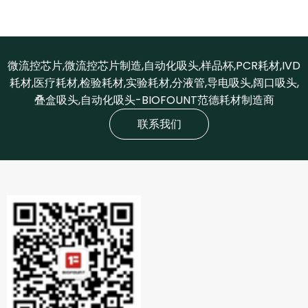
微流控芯片,微流控芯片制造,自动化吸头,样品杯,PCR耗材,IVD
耗材,医疗耗材,检验耗材,实验耗材,分液管,导电吸头,阔口吸头,
叠盒吸头,自动化吸头-BIOFOUNT范德耗材制造商
联系我们