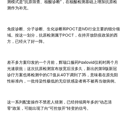
测模式是“抗原筛查、核酸诊断”，在核酸检测基础上增加抗原检
测作为补充。
免疫诊断、分子诊断、生化诊断和POCT是IVD行业主要的细分领
域。按这一划分，抗原检测属于POCT，在持开放防疫政策的西
方，已经火了好一阵。
差不多方案印发的一个月前，辉瑞口服药Paxlovid仅耗时两个月
光速获批；这次抗原检测宣布放宽后没多久，新出的第9版新冠
诊疗方案也将检测中的CT值从40下调到了35，意味着在原先阳
性标准内，一批传染性极低的无症状感染者将不被再当做病例。
这一系列配套操作不禁惹人猜测，已经持续两年多的“动态清
零”政策，可能出现了向“可控放开”转变的信号。