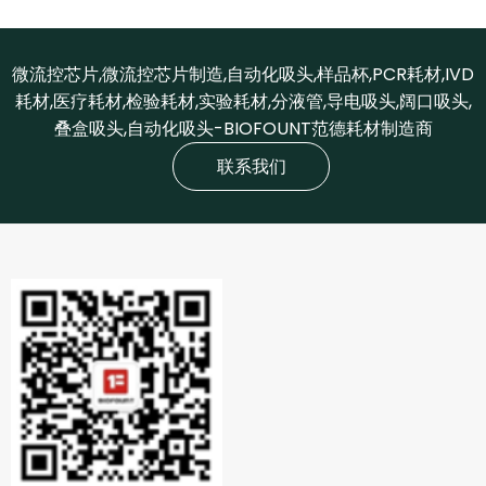
微流控芯片,微流控芯片制造,自动化吸头,样品杯,PCR耗材,IVD
耗材,医疗耗材,检验耗材,实验耗材,分液管,导电吸头,阔口吸头,
叠盒吸头,自动化吸头-BIOFOUNT范德耗材制造商
联系我们