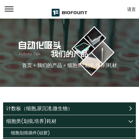
语言
我们的产品
首页
»
我们的产品
»
细胞类(划痕,培养)耗材
计数板（细胞,尿沉渣,微生物）
细胞类(划痕,培养)耗材
细胞划痕插件(硅胶)