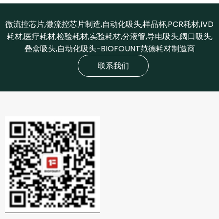
微流控芯片,微流控芯片制造,自动化吸头,样品杯,PCR耗材,IVD
耗材,医疗耗材,检验耗材,实验耗材,分液管,导电吸头,阔口吸头,
叠盒吸头,自动化吸头-BIOFOUNT范德耗材制造商
联系我们