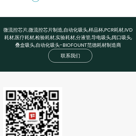
微流控芯片,微流控芯片制造,自动化吸头,样品杯,PCR耗材,IVD
耗材,医疗耗材,检验耗材,实验耗材,分液管,导电吸头,阔口吸头,
叠盒吸头,自动化吸头-BIOFOUNT范德耗材制造商
联系我们