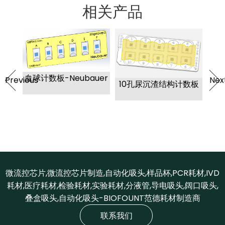
相关产品
bauer
适配伯乐（Bio-rad）细
Previous
Nex
10孔尿沉渣结构计数板
胞计数板
微流控芯片,微流控芯片制造,自动化吸头,样品杯,PCR耗材,IVD
耗材,医疗耗材,检验耗材,实验耗材,分液管,导电吸头,阔口吸头,
叠盒吸头,自动化吸头-BIOFOUNT范德耗材制造商
联系我们