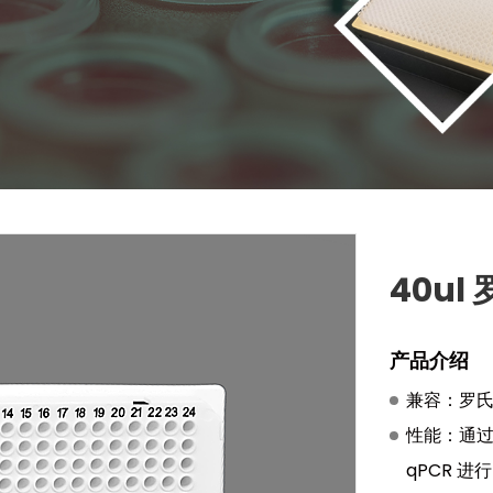
40ul
产品介绍
兼容：罗氏
性能：通
qPCR 进