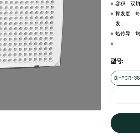
容积：双切角
挥发度：
发；
热传导：
型号:
BI-PCR-3