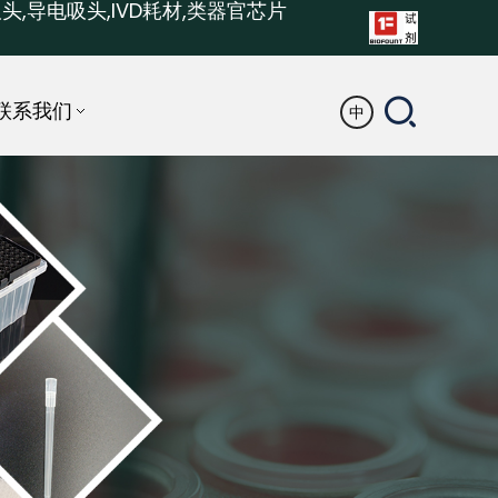
头,导电吸头,IVD耗材,类器官芯片
联系我们
中