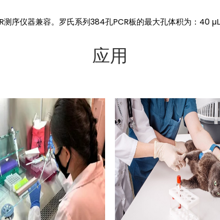
CR测序仪器兼容。
罗氏
系列384孔PCR板的最大孔体积为：40 µ
应用