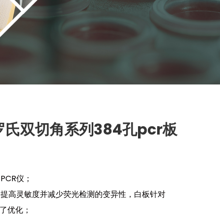
 罗氏双切角系列384孔pcr板
PCR仪；
过提高灵敏度并减少荧光检测的变异性，白板针对
行了优化；