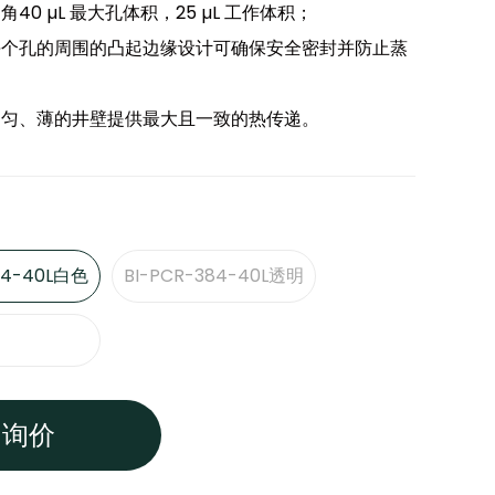
40 µL 最大孔体积，25 µL 工作体积；
每个孔的周围的凸起边缘设计可确保安全密封并防止蒸
均匀、薄的井壁提供最大且一致的热传递。
84-40L白色
BI-PCR-384-40L透明
询价