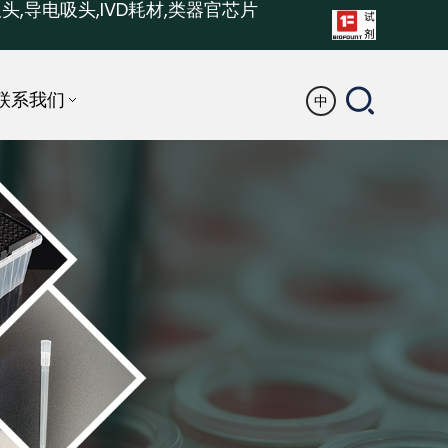
头,导电吸头,IVD耗材,类器官芯片
联系我们
中