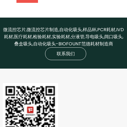
微流控芯片,微流控芯片制造,自动化吸头,样品杯,PCR耗材,IVD
耗材,医疗耗材,检验耗材,实验耗材,分液管,导电吸头,阔口吸头,
叠盒吸头,自动化吸头-BIOFOUNT范德耗材制造商
联系我们